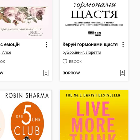
с емоцій
Керуй гормонами щастя
, Илсе
by
Бройнинг, Лоретта
OK
EBOOK
OW
BORROW