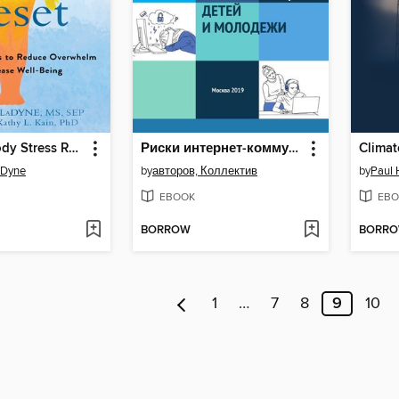
The Mind-Body Stress Reset
Риски интернет-коммуникации детей и молодежи
Climat
aDyne
by
авторов, Коллектив
by
Paul 
EBOOK
EBO
BORROW
BORR
1
…
7
8
9
10