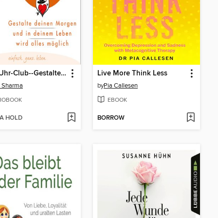
Der 5-Uhr-Club--Gestalte deinen Morgen und in deinem Leben wird alles möglich (Ungekürzte Lesung)
Live More Think Less
n Sharma
by
Pia Callesen
IOBOOK
EBOOK
 A HOLD
BORROW