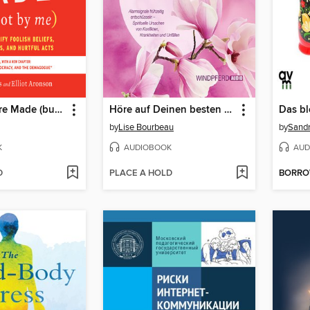
Mistakes Were Made (but Not by Me)
Höre auf Deinen besten Freund, auf Deinen Körper
Das bl
by
Lise Bourbeau
by
Sandr
K
AUDIOBOOK
AUD
D
PLACE A HOLD
BORR