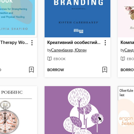
The Somatic Therapy Workbook
Креативний особистий брендинг
Компа
by
Саленбахер, Юрген
by
Санд
EBOOK
EBO
D
BORROW
BORR