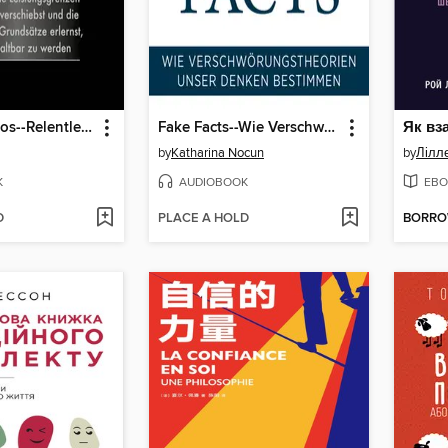
Kompromisslos--Relentless
Fake Facts--Wie Verschwörungstheorien unser Denken bestimmen
by
Katharina Nocun
by
Лілле
K
AUDIOBOOK
EBO
D
PLACE A HOLD
BORR