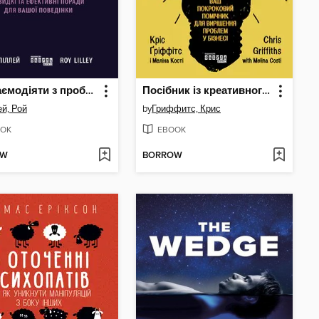
Як взаємодіяти з проблемними людьми
Посібник із креативного мислення
й, Рой
by
Гриффитс, Крис
OK
EBOOK
OW
BORROW