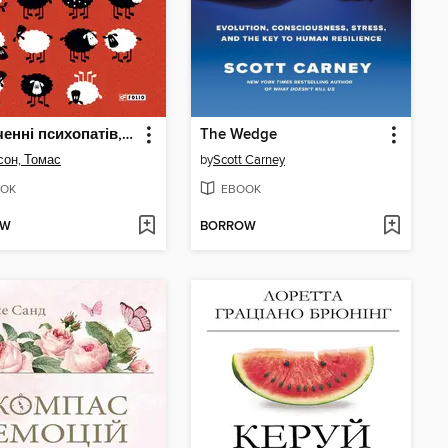
В оточенні психопатів, або Як уникнути маніпуляцій з боку інших
The Wedge
сон, Томас
by
Scott Carney
OK
EBOOK
OW
BORROW