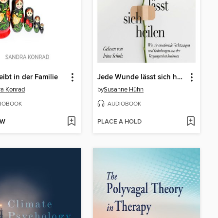
eibt in der Familie
Jede Wunde lässt sich heilen--Wie wir emotionale Verletzungen und Kränkungen aus der Vergangenheit loslassen
a Konrad
by
Susanne Hühn
IOBOOK
AUDIOBOOK
OW
PLACE A HOLD