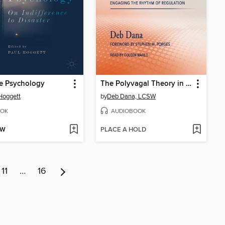
e Psychology
The Polyvagal Theory in Therapy
Hoggett
by
Deb Dana, LCSW
OK
AUDIOBOOK
OW
PLACE A HOLD
11
…
16