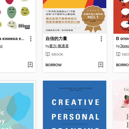
Кишенькова книжка емоційного інтелекту
自信的力量
ил
by
夏尔·佩潘著
by
Эрик
EBOOK
EBO
BORROW
BORR