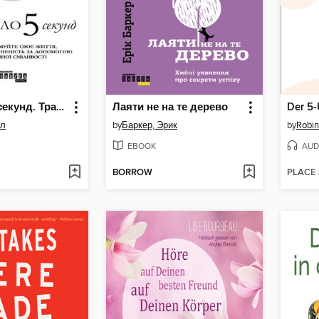
Правило 5 секунд. Трансформуйте своє життя, роботу та впевненість за допомогою щоденної сміливості
Лаяти не на те дерево
ел
by
Баркер, Эрик
by
Robi
EBOOK
AUD
BORROW
PLACE