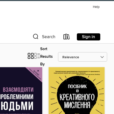
Help
Sign in
Search
Sort
Results
By