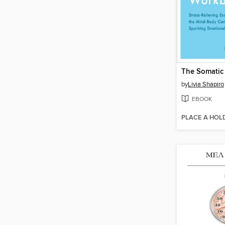
by
Livia Shapiro
EBOOK
PLACE A HOL