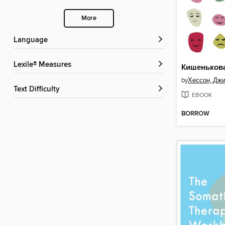
More
Language
Lexile® Measures
by
Хессон, Дж
Text Difficulty
EBOOK
BORROW