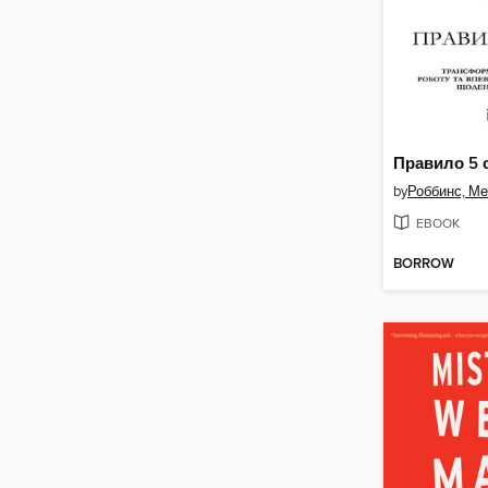
by
Роббинс, М
EBOOK
BORROW