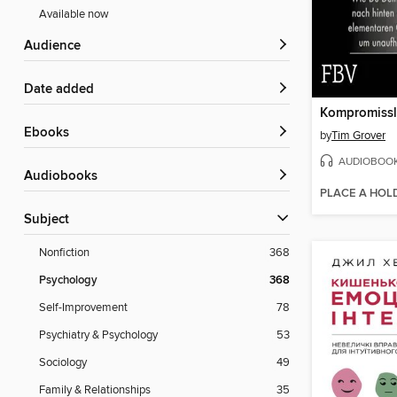
Available now
Audience
Date added
ebooks
by
Tim Grover
AUDIOBOO
Audiobooks
PLACE A HOL
Subject
Nonfiction
368
Psychology
368
Self-Improvement
78
Psychiatry & Psychology
53
Sociology
49
Family & Relationships
35