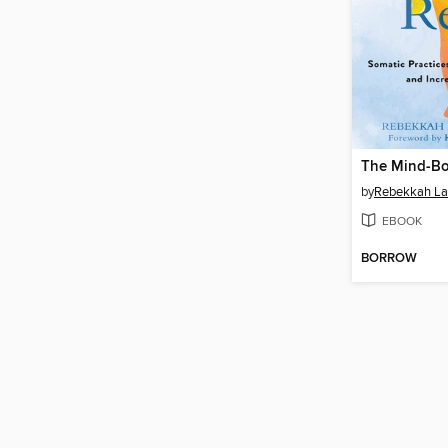
by
Rebekkah L
EBOOK
BORROW