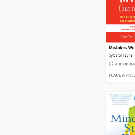
by
Carol Tavris
AUDIOBOO
PLACE A HOL