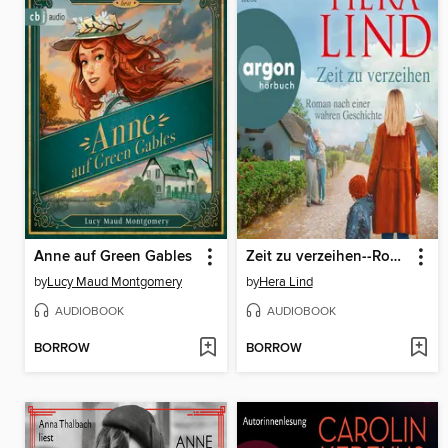
Anne auf Green Gables
Zeit zu verzeihen--Roman nach einer wahren Geschichte (Autorisierte Lesefassung)
by
Lucy Maud Montgomery
by
Hera Lind
AUDIOBOOK
AUDIOBOOK
BORROW
BORROW