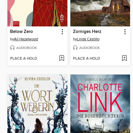
Below Zero
Zorniges Herz
by
Ali Hazelwood
by
Linda Castillo
AUDIOBOOK
AUDIOBOOK
PLACE A HOLD
PLACE A HOLD