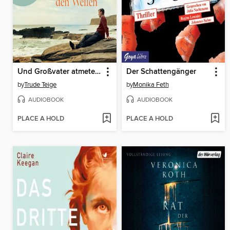
Und Großvater atmete mit den Wellen (Autorisierte Lesefassung)
Der Schattengänger
by
Trude Teige
by
Monika Feth
AUDIOBOOK
AUDIOBOOK
PLACE A HOLD
PLACE A HOLD