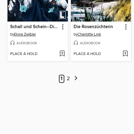
Schall und Schein--Die Wortweberin, Band 1 (ungekürzt)
Die Rosenzüchterin
by
Elvira Zeißler
by
Charlotte Link
AUDIOBOOK
AUDIOBOOK
PLACE A HOLD
PLACE A HOLD
1
2