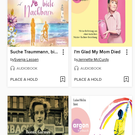
Suche Traummann, biete Nachbarn
I'm Glad My Mom Died
by
Svenja Lassen
by
Jennette McCurdy
AUDIOBOOK
AUDIOBOOK
PLACE A HOLD
PLACE A HOLD