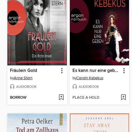
Fräulein Gold
Es kann nur eine geben (Ungekürzt)
by
Anne Stern
by
Carolin Kebekus
AUDIOBOOK
AUDIOBOOK
BORROW
PLACE A HOLD