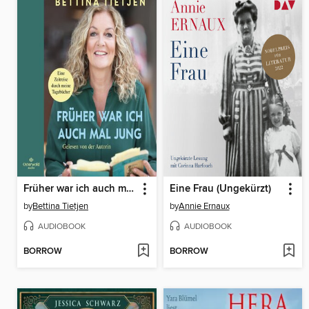
Früher war ich auch mal jung
Eine Frau (Ungekürzt)
by
Bettina Tietjen
by
Annie Ernaux
AUDIOBOOK
AUDIOBOOK
BORROW
BORROW