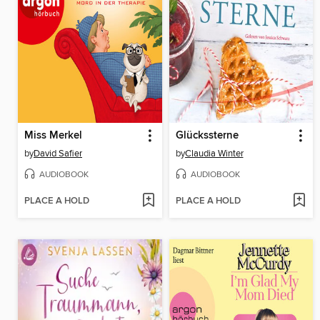
Miss Merkel
Glückssterne
by
David Safier
by
Claudia Winter
AUDIOBOOK
AUDIOBOOK
PLACE A HOLD
PLACE A HOLD